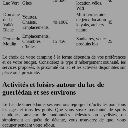
20-60€
30
Lac Vert
Gîtes
location vélos,
Wifi
Domaine
Mini-ferme, aire
Yourtes,
de la
de jeux, location
Chalets,
40-100€
45
Vallée
kayaks, ateliers
Emplacements
Bleue
nature
Emplacements,
Ferme du
Sanitaires, vente
Chambres
15-45€
25
Moulin
produits bio
d’hôtes
Le choix de votre camping à la ferme dépendra de vos préférences
et de votre budget. Considérez le type d’hébergement souhaité, les
services proposés, la proximité du lac et les activités disponibles sur
place ou à proximité.
Activités et loisirs autour du lac de
guerlédan et ses environs
Le Lac de Guerlédan et ses environs regorgent d’activités pour tous
les âges et tous les goûts. Que vous soyez passionné de sports
nautiques, amateur de randonnées pédestres ou cyclistes, ou
simplement en quête de détente, vous trouverez de quoi vous
occuper pendant votre séjour.