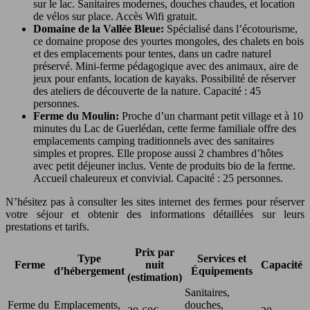
sur le lac. Sanitaires modernes, douches chaudes, et location
de vélos sur place. Accès Wifi gratuit.
Domaine de la Vallée Bleue:
Spécialisé dans l’écotourisme,
ce domaine propose des yourtes mongoles, des chalets en bois
et des emplacements pour tentes, dans un cadre naturel
préservé. Mini-ferme pédagogique avec des animaux, aire de
jeux pour enfants, location de kayaks. Possibilité de réserver
des ateliers de découverte de la nature. Capacité : 45
personnes.
Ferme du Moulin:
Proche d’un charmant petit village et à 10
minutes du Lac de Guerlédan, cette ferme familiale offre des
emplacements camping traditionnels avec des sanitaires
simples et propres. Elle propose aussi 2 chambres d’hôtes
avec petit déjeuner inclus. Vente de produits bio de la ferme.
Accueil chaleureux et convivial. Capacité : 25 personnes.
N’hésitez pas à consulter les sites internet des fermes pour réserver
votre séjour et obtenir des informations détaillées sur leurs
prestations et tarifs.
Prix par
Type
Services et
Ferme
nuit
Capacité
d’hébergement
Équipements
(estimation)
Sanitaires,
Ferme du
Emplacements,
douches,