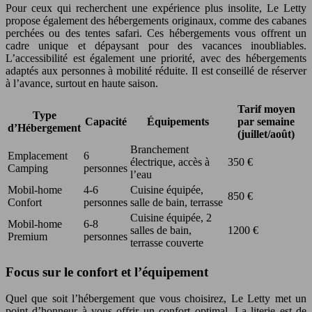
Pour ceux qui recherchent une expérience plus insolite, Le Letty
propose également des hébergements originaux, comme des cabanes
perchées ou des tentes safari. Ces hébergements vous offrent un
cadre unique et dépaysant pour des vacances inoubliables.
L’accessibilité est également une priorité, avec des hébergements
adaptés aux personnes à mobilité réduite. Il est conseillé de réserver
à l’avance, surtout en haute saison.
Tarif moyen
Type
Capacité
Équipements
par semaine
d’Hébergement
(juillet/août)
Branchement
Emplacement
6
électrique, accès à
350 €
Camping
personnes
l’eau
Mobil-home
4-6
Cuisine équipée,
850 €
Confort
personnes
salle de bain, terrasse
Cuisine équipée, 2
Mobil-home
6-8
salles de bain,
1200 €
Premium
personnes
terrasse couverte
Focus sur le confort et l’équipement
Quel que soit l’hébergement que vous choisirez, Le Letty met un
point d’honneur à vous offrir un confort optimal. La literie est de