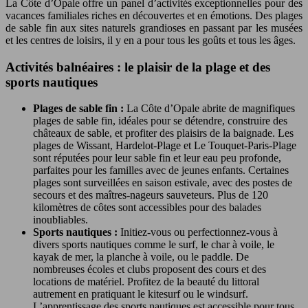
La Côte d’Opale offre un panel d’activités exceptionnelles pour des
vacances familiales riches en découvertes et en émotions. Des plages
de sable fin aux sites naturels grandioses en passant par les musées
et les centres de loisirs, il y en a pour tous les goûts et tous les âges.
Activités balnéaires : le plaisir de la plage et des
sports nautiques
Plages de sable fin :
La Côte d’Opale abrite de magnifiques
plages de sable fin, idéales pour se détendre, construire des
châteaux de sable, et profiter des plaisirs de la baignade. Les
plages de Wissant, Hardelot-Plage et Le Touquet-Paris-Plage
sont réputées pour leur sable fin et leur eau peu profonde,
parfaites pour les familles avec de jeunes enfants. Certaines
plages sont surveillées en saison estivale, avec des postes de
secours et des maîtres-nageurs sauveteurs. Plus de 120
kilomètres de côtes sont accessibles pour des balades
inoubliables.
Sports nautiques :
Initiez-vous ou perfectionnez-vous à
divers sports nautiques comme le surf, le char à voile, le
kayak de mer, la planche à voile, ou le paddle. De
nombreuses écoles et clubs proposent des cours et des
locations de matériel. Profitez de la beauté du littoral
autrement en pratiquant le kitesurf ou le windsurf.
L’apprentissage des sports nautiques est accessible pour tous