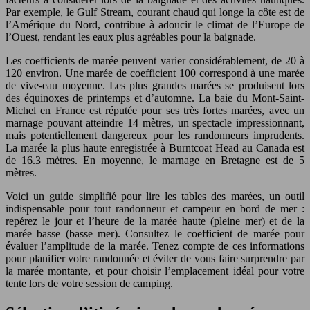
Par exemple, le Gulf Stream, courant chaud qui longe la côte est de
l’Amérique du Nord, contribue à adoucir le climat de l’Europe de
l’Ouest, rendant les eaux plus agréables pour la baignade.
Les coefficients de marée peuvent varier considérablement, de 20 à
120 environ. Une marée de coefficient 100 correspond à une marée
de vive-eau moyenne. Les plus grandes marées se produisent lors
des équinoxes de printemps et d’automne. La baie du Mont-Saint-
Michel en France est réputée pour ses très fortes marées, avec un
marnage pouvant atteindre 14 mètres, un spectacle impressionnant,
mais potentiellement dangereux pour les randonneurs imprudents.
La marée la plus haute enregistrée à Burntcoat Head au Canada est
de 16.3 mètres. En moyenne, le marnage en Bretagne est de 5
mètres.
Voici un guide simplifié pour lire les tables des marées, un outil
indispensable pour tout randonneur et campeur en bord de mer :
repérez le jour et l’heure de la marée haute (pleine mer) et de la
marée basse (basse mer). Consultez le coefficient de marée pour
évaluer l’amplitude de la marée. Tenez compte de ces informations
pour planifier votre randonnée et éviter de vous faire surprendre par
la marée montante, et pour choisir l’emplacement idéal pour votre
tente lors de votre session de camping.