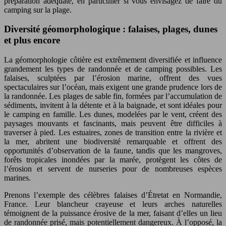
préparation adéquate, en particulier si vous envisagez de faire du
camping sur la plage.
Diversité géomorphologique : falaises, plages, dunes
et plus encore
La géomorphologie côtière est extrêmement diversifiée et influence
grandement les types de randonnée et de camping possibles. Les
falaises, sculptées par l’érosion marine, offrent des vues
spectaculaires sur l’océan, mais exigent une grande prudence lors de
la randonnée. Les plages de sable fin, formées par l’accumulation de
sédiments, invitent à la détente et à la baignade, et sont idéales pour
le camping en famille. Les dunes, modelées par le vent, créent des
paysages mouvants et fascinants, mais peuvent être difficiles à
traverser à pied. Les estuaires, zones de transition entre la rivière et
la mer, abritent une biodiversité remarquable et offrent des
opportunités d’observation de la faune, tandis que les mangroves,
forêts tropicales inondées par la marée, protègent les côtes de
l’érosion et servent de nurseries pour de nombreuses espèces
marines.
Prenons l’exemple des célèbres falaises d’Étretat en Normandie,
France. Leur blancheur crayeuse et leurs arches naturelles
témoignent de la puissance érosive de la mer, faisant d’elles un lieu
de randonnée prisé, mais potentiellement dangereux. À l’opposé, la