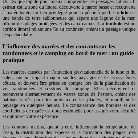
Un lexique rapide pour mieux comprendre les paysages côtiers : l’
estran
est la zone du littoral découverte à marée basse et recouverte
à marée haute, un lieu privilégié pour la pêche à pied. Un
lido
est
une bande de terre sablonneuse qui sépare une lagune de la mer,
offrant des plages protégées et des eaux calmes. Un
tombolo
est un
cordon littoral reliant une île au continent, créant un passage unique
et spectaculaire.
L’influence des marées et des courants sur les
randonnées et le camping en bord de mer : un guide
pratique
Les marées, causées par l’attraction gravitationnelle de la lune et du
soleil, ont un impact majeur sur les paysages et les écosystèmes
côtiers, et doivent être prises en compte lors de la planification de
vos randonnées et sessions de camping. Elles découvrent et
recouvrent alternativement de vastes zones de l’estran, créant des
habitats variés pour les animaux et les plantes, et modifiant le
paysage en quelques heures. La connaissance des horaires et des
coefficients de marée est donc essentielle pour assurer votre sécurité
et optimiser votre expérience.
Les courants marins, quant à eux, influencent la température de
l’eau, la distribution des espèces et la formation des plages, des
facteurs à considérer lors de la baignade et des activités nautiques.