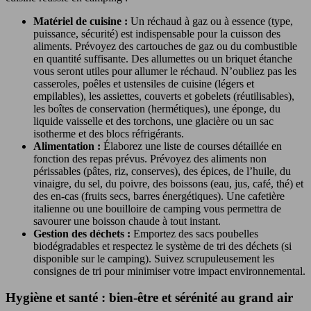
Matériel de cuisine :
Un réchaud à gaz ou à essence (type,
puissance, sécurité) est indispensable pour la cuisson des
aliments. Prévoyez des cartouches de gaz ou du combustible
en quantité suffisante. Des allumettes ou un briquet étanche
vous seront utiles pour allumer le réchaud. N’oubliez pas les
casseroles, poêles et ustensiles de cuisine (légers et
empilables), les assiettes, couverts et gobelets (réutilisables),
les boîtes de conservation (hermétiques), une éponge, du
liquide vaisselle et des torchons, une glacière ou un sac
isotherme et des blocs réfrigérants.
Alimentation :
Élaborez une liste de courses détaillée en
fonction des repas prévus. Prévoyez des aliments non
périssables (pâtes, riz, conserves), des épices, de l’huile, du
vinaigre, du sel, du poivre, des boissons (eau, jus, café, thé) et
des en-cas (fruits secs, barres énergétiques). Une cafetière
italienne ou une bouilloire de camping vous permettra de
savourer une boisson chaude à tout instant.
Gestion des déchets :
Emportez des sacs poubelles
biodégradables et respectez le système de tri des déchets (si
disponible sur le camping). Suivez scrupuleusement les
consignes de tri pour minimiser votre impact environnemental.
Hygiène et santé : bien-être et sérénité au grand air