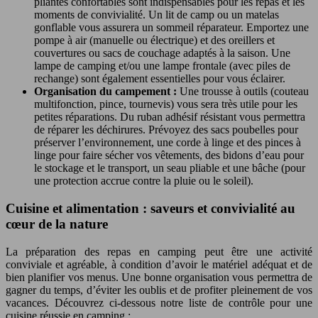
pliantes confortables sont indispensables pour les repas et les
moments de convivialité. Un lit de camp ou un matelas
gonflable vous assurera un sommeil réparateur. Emportez une
pompe à air (manuelle ou électrique) et des oreillers et
couvertures ou sacs de couchage adaptés à la saison. Une
lampe de camping et/ou une lampe frontale (avec piles de
rechange) sont également essentielles pour vous éclairer.
Organisation du campement :
Une trousse à outils (couteau
multifonction, pince, tournevis) vous sera très utile pour les
petites réparations. Du ruban adhésif résistant vous permettra
de réparer les déchirures. Prévoyez des sacs poubelles pour
préserver l’environnement, une corde à linge et des pinces à
linge pour faire sécher vos vêtements, des bidons d’eau pour
le stockage et le transport, un seau pliable et une bâche (pour
une protection accrue contre la pluie ou le soleil).
Cuisine et alimentation : saveurs et convivialité au
cœur de la nature
La préparation des repas en camping peut être une activité
conviviale et agréable, à condition d’avoir le matériel adéquat et de
bien planifier vos menus. Une bonne organisation vous permettra de
gagner du temps, d’éviter les oublis et de profiter pleinement de vos
vacances. Découvrez ci-dessous notre liste de contrôle pour une
cuisine réussie en camping :