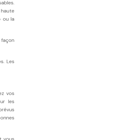
sables.
n haute
o ou la
e façon
s. Les
vez vos
ur les
prévus
rsonnes
t vous