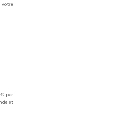
r votre
5€ par
ande et