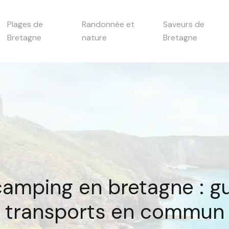
Plages de
Randonnée et
Saveurs de
Bretagne
nature
Bretagne
 camping en bretagne : g
transports en commun