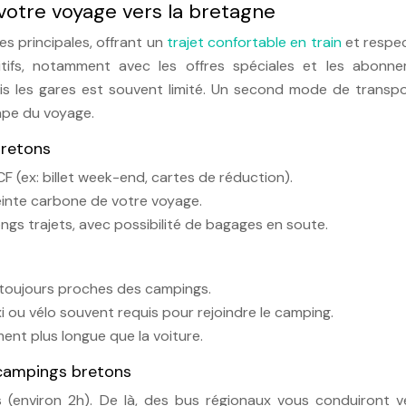
 votre voyage vers la bretagne
es principales, offrant un
trajet confortable en train
et respe
itifs, notamment avec les offres spéciales et les abonne
uis les gares est souvent limité. Un second mode de transpo
ape du voyage.
bretons
NCF (ex: billet week-end, cartes de réduction).
einte carbone de votre voyage.
ngs trajets, avec possibilité de bagages en soute.
s toujours proches des campings.
 ou vélo souvent requis pour rejoindre le camping.
ment plus longue que la voiture.
s campings bretons
(environ 2h). De là, des bus régionaux vous conduiront v