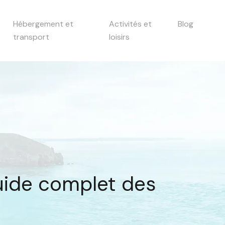
Hébergement et
Activités et
Blog
transport
loisirs
uide complet des