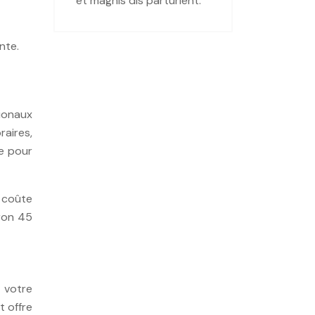
et magnis dis parturient.
nte.
ionaux
raires,
le pour
 coûte
iron 45
 votre
t offre