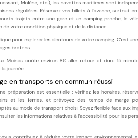
Ouessant, Molène, etc.), les navettes maritimes sont indispen
sons régulières. Réservez vos billets à l’avance, surtout e
 courts trajets entre une gare et un camping proche, le vél
 de votre condition physique et de la distance.
atique pour explorer les alentours de votre camping. C’est un
sages bretons.
ux Moines coûte environ 8€ aller-retour et dure 15 minute
la journée.
age en transports en commun réussi
 préparation est essentielle : vérifiez les horaires, réser
rains et les ferries, et prévoyez des temps de marge po
tés au mode de transport choisi. Soyez flexible face aux im
sulter les informations relatives à l’accessibilité pour les pe
vous contribuez à réduire votre impact environnemental, e